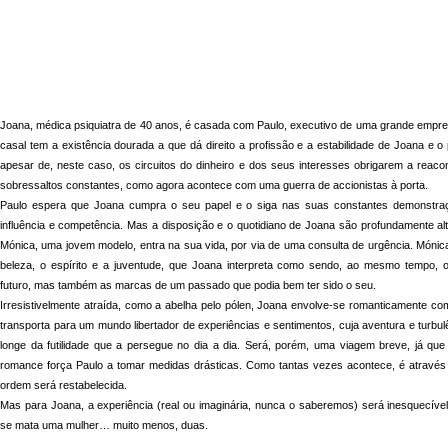
Joana, médica psiquiatra de 40 anos, é casada com Paulo, executivo de uma grande empres
casal tem a existência dourada a que dá direito a profissão e a estabilidade de Joana e o
apesar de, neste caso, os circuitos do dinheiro e dos seus interesses obrigarem a reaco
sobressaltos constantes, como agora acontece com uma guerra de accionistas à porta.
Paulo espera que Joana cumpra o seu papel e o siga nas suas constantes demonstraç
influência e competência. Mas a disposição e o quotidiano de Joana são profundamente al
Mónica, uma jovem modelo, entra na sua vida, por via de uma consulta de urgência. Mónic
beleza, o espírito e a juventude, que Joana interpreta como sendo, ao mesmo tempo, 
futuro, mas também as marcas de um passado que podia bem ter sido o seu.
Irresistivelmente atraída, como a abelha pelo pólen, Joana envolve-se romanticamente co
transporta para um mundo libertador de experiências e sentimentos, cuja aventura e turbul
longe da futilidade que a persegue no dia a dia. Será, porém, uma viagem breve, já que
romance força Paulo a tomar medidas drásticas. Como tantas vezes acontece, é através
ordem será restabelecida.
Mas para Joana, a experiência (real ou imaginária, nunca o saberemos) será inesquecível
se mata uma mulher… muito menos, duas.